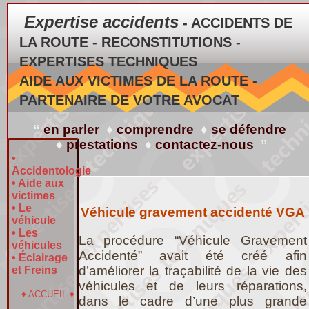
Expertise accidents
- ACCIDENTS DE
LA ROUTE - RECONSTITUTIONS -
EXPERTISES TECHNIQUES
AIDE AUX VICTIMES DE LA ROUTE -
PARTENAIRE DE VOTRE AVOCAT
“
en parler
♦
comprendre
♦
se défendre
♦
prestations
♦
contactez-nous
”
•
Accidentologie
•
Aide aux
victimes
•
Le
Véhicule gravement accidenté VGA
véhicule
•
Les
La procédure “Véhicule Gravement
véhicules
Accidenté” avait été créé afin
•
Éclairage
d’améliorer la traçabilité de la vie des
et Freins
véhicules et de leurs réparations,
♦
ACCUEIL
♦
dans le cadre d’une plus grande