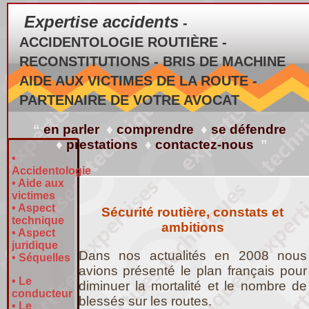
Expertise accidents
-
ACCIDENTOLOGIE ROUTIÈRE -
RECONSTITUTIONS - BRIS DE MACHINE
AIDE AUX VICTIMES DE LA ROUTE -
PARTENAIRE DE VOTRE AVOCAT
“
en parler
♦
comprendre
♦
se défendre
♦
prestations
♦
contactez-nous
”
•
Accidentologie
•
Aide aux
victimes
•
Aspect
Sécurité routière, constats et
technique
ambitions
•
Aspect
juridique
Dans nos actualités en 2008 nous
•
Séquelles
avions présenté le plan français pour
•
Le
diminuer la mortalité et le nombre de
conducteur
blessés sur les routes.
•
Le