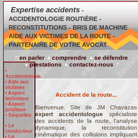
Expertise accidents
-
ACCIDENTOLOGIE ROUTIÈRE -
RECONSTITUTIONS - BRIS DE MACHINE
AIDE AUX VICTIMES DE LA ROUTE -
PARTENAIRE DE VOTRE AVOCAT
“
en parler
♦
comprendre
♦
se défendre
♦
prestations
♦
contactez-nous
”
•
Accidentologie
•
Aide aux
victimes
•
Aspect
Accident de la route...
technique
•
Aspect
Bienvenue. Site de JM Chavazas
juridique
expert accidentologue
spécialiste
•
Séquelles
des accidents de la route, l’analyse
•
Le
dynamique, la reconstitution
conducteur
cinématique des collisions impliquant
•
Le