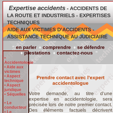
Expertise accidents
- ACCIDENTS DE
LA ROUTE ET INDUSTRIELS - EXPERTISES
TECHNIQUES
AIDE AUX VICTIMES D’ACCIDENTS -
ASSISTANCE TECHNIQUE AU JUDICIAIRE
“
en parler
♦
comprendre
♦
se défendre
♦
prestations
♦
contactez-nous
”
•
Accidentologie
•
Aide aux
victimes
•
Aspect
Prendre contact avec l’expert
technique
accidentologue
•
Aspect
juridique
Votre demande, au titre d’une
•
Séquelles
expertise en accidentologie, sera
•
Le
précisée lors de notre premier contact.
conducteur
Des éléments factuels décrivent
•
Le