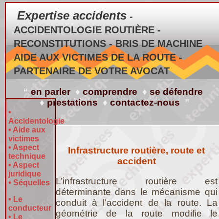
Expertise accidents
-
ACCIDENTOLOGIE ROUTIÈRE -
RECONSTITUTIONS - BRIS DE MACHINE
AIDE AUX VICTIMES DE LA ROUTE -
PARTENAIRE DE VOTRE AVOCAT
“
en parler
♦
comprendre
♦
se défendre
♦
prestations
♦
contactez-nous
”
•
Accidentologie
•
Aide aux
victimes
•
Aspect
Infrastructure routière, route et
technique
accident
•
Aspect
juridique
L’infrastructure routière est
•
Séquelles
déterminante dans le mécanisme qui
•
Le
conduit à l’accident de la route. La
conducteur
géométrie de la route modifie le
•
Le