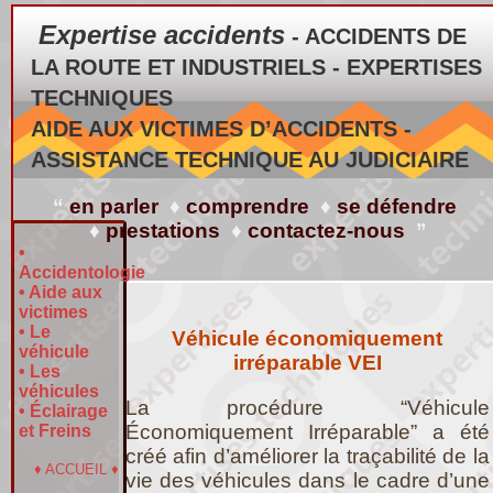
Expertise accidents
- ACCIDENTS DE
LA ROUTE ET INDUSTRIELS - EXPERTISES
TECHNIQUES
AIDE AUX VICTIMES D’ACCIDENTS -
ASSISTANCE TECHNIQUE AU JUDICIAIRE
“
en parler
♦
comprendre
♦
se défendre
♦
prestations
♦
contactez-nous
”
•
Accidentologie
•
Aide aux
victimes
•
Le
Véhicule économiquement
véhicule
irréparable VEI
•
Les
véhicules
La procédure “Véhicule
•
Éclairage
Économiquement Irréparable” a été
et Freins
créé afin d’améliorer la traçabilité de la
♦
ACCUEIL
♦
vie des véhicules dans le cadre d’une